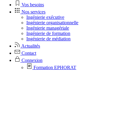
Vos besoins
Nos services
Ingénierie exécutive
Ingénierie organisationnelle
Ingénierie managériale
Ingénierie de formation
Ingénierie de médiation
Actualités
Contact
Connexion
Formation EPHORAT