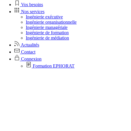
Vos besoins
Nos services
Ingénierie exécutive
Ingénierie organisationnelle
Ingénierie managériale
Ingénierie de formation
Ingénierie de médiation
Actualités
Contact
Connexion
Formation EPHORAT