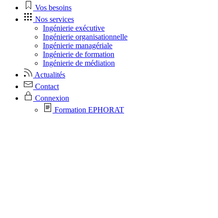
Vos besoins
Nos services
Ingénierie exécutive
Ingénierie organisationnelle
Ingénierie managériale
Ingénierie de formation
Ingénierie de médiation
Actualités
Contact
Connexion
Formation EPHORAT